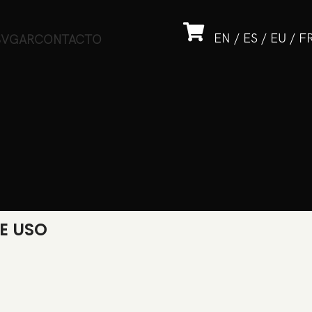
EN
/
ES
/
EU
/
F
SVGAR
CONTACTO
E USO